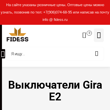
На сайте указаны розничные цены. Оптовые цены можно
узнать, позвонив по тел: +7(906)074-68-95 или написав на почту
info @ fidess.ru
0
Выключатели Gira
E2