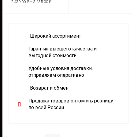
2.439.00
₽
–
3.135.00
₽
вари
цен:
2.439.00 ₽
Опц
Этот
–
ВЫБЕРИТЕ
3.135.00 ₽
мож
товар
ПАРАМЕТРЫ
выбр
имеет
на
несколько
Широкий ассортимент
стра
вариаций.
това
Гарантия высшего качества и
Опции
выгодной стоимости
можно
выбрать
Удобные условия доставки,
на
отправляем оперативно
странице
товара.
Возврат и обмен
Продажа товаров оптом и в розницу
по всей России