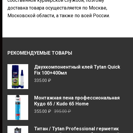
собственной курьерской службой, поэтому
доставка товара осуществляется по Москве,
Московской области, а также по всей России.
РЕКОМЕНДУЕМЫЕ ТОВАРЫ
Двухкомпонентный клей Tytan Quick
Fix 100+400мл
335.00
₽
Монтажная пена профессиональная
Кудо 65 / Kudo 65 Home
Первоначальная
Текущая
355.00
₽
395.00
₽
цена
цена:
составляла
355.00 ₽.
Титан / Tytan Professional герметик
395.00 ₽.