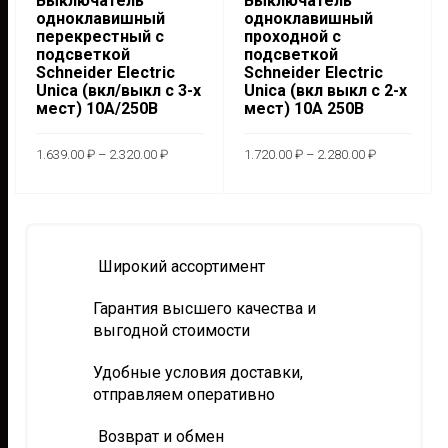
Выключатель
Выключатель
товара.
одноклавишный
одноклавишный
перекрестный с
проходной с
подсветкой
подсветкой
Schneider Electric
Schneider Electric
Unica (вкл/выкл с 3-х
Unica (вкл выкл с 2-х
мест) 10А/250В
мест) 10А 250В
Диапазон
Диапазон
1.639.00
₽
–
2.320.00
₽
1.720.00
₽
–
2.280.00
₽
цен:
цен:
1.639.00 ₽
1.720.00 ₽
Этот
Этот
–
–
ВЫБЕРИТЕ
ВЫБЕРИТЕ
2.320.00 ₽
2.280.00 ₽
товар
това
ПАРАМЕТРЫ
ПАРАМЕТРЫ
имеет
имее
несколько
неск
Широкий ассортимент
вариаций.
вари
Гарантия высшего качества и
Опции
Опц
выгодной стоимости
можно
мож
выбрать
выбр
Удобные условия доставки,
на
на
отправляем оперативно
странице
стра
товара.
това
Возврат и обмен