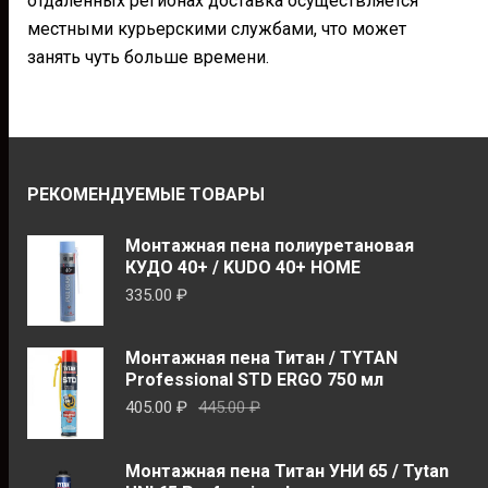
отдалённых регионах доставка осуществляется
местными курьерскими службами, что может
занять чуть больше времени.
РЕКОМЕНДУЕМЫЕ ТОВАРЫ
Монтажная пена полиуретановая
КУДО 40+ / KUDO 40+ HOME
335.00
₽
Монтажная пена Титан / TYTAN
Professional STD ERGO 750 мл
Первоначальная
Текущая
405.00
₽
445.00
₽
цена
цена:
составляла
405.00 ₽.
Монтажная пена Титан УНИ 65 / Tytan
445.00 ₽.