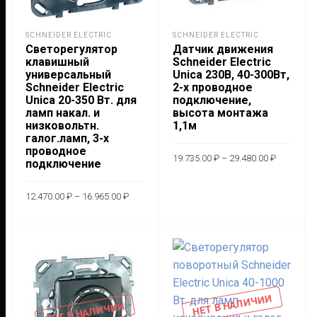
SCHNEIDER ELECTRIC
SCHNEIDER ELECTRIC
Светорегулятор
Датчик движения
клавишный
Schneider Electric
универсальный
Unica 230В, 40-300Вт,
Schneider Electric
2-х проводное
Unica 20-350 Вт. для
подключение,
ламп накал. и
высота монтажа
низковольтн.
1,1м
галог.ламп, 3-х
проводное
Диапазон
19.735.00
₽
–
29.480.00
₽
подключение
цен:
19.735.00
Этот
–
ВЫБЕРИТЕ
Диапазон
29.480.00
12.470.00
₽
–
16.965.00
₽
това
цен:
ПАРАМЕТРЫ
12.470.00 ₽
имее
Этот
–
ВЫБЕРИТЕ
16.965.00 ₽
неск
товар
ПАРАМЕТРЫ
вари
имеет
Опц
несколько
мож
вариаций.
НЕТ В НАЛИЧИИ
выбр
Опции
НЕТ В НАЛИЧИИ