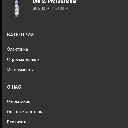
UNI 65 Professional
Первоначальная
Текущая
395.00
₽
450.00
₽
цена
цена:
составляла
395.00 ₽.
450.00 ₽.
КАТЕГОРИИ
Электрика
Стройматериалы
Инструменты
О НАС
О компании
Оплата и доставка
Реквизиты