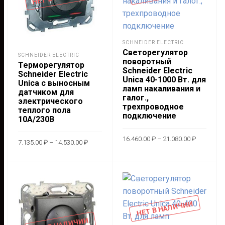
на
можно
стра
выбрать
това
на
странице
SCHNEIDER ELECTRIC
Светорегулятор
товара.
SCHNEIDER ELECTRIC
поворотный
Терморегулятор
Schneider Electric
Schneider Electric
Unica 40-1000 Вт. для
Unica с выносным
ламп накаливания и
датчиком для
галог.,
электрического
трехпроводное
теплого пола
подключение
10А/230В
Диапазон
Диапазон
16.460.00
₽
–
21.080.00
₽
цен:
7.135.00
₽
–
14.530.00
₽
цен:
16.460.00
7.135.00 ₽
Этот
–
ВЫБЕРИТЕ
Этот
–
ВЫБЕРИТЕ
21.080.00
това
14.530.00 ₽
товар
ПАРАМЕТРЫ
ПАРАМЕТРЫ
имее
имеет
неск
несколько
НЕТ В НАЛИЧИИ
вари
вариаций.
Опц
Опции