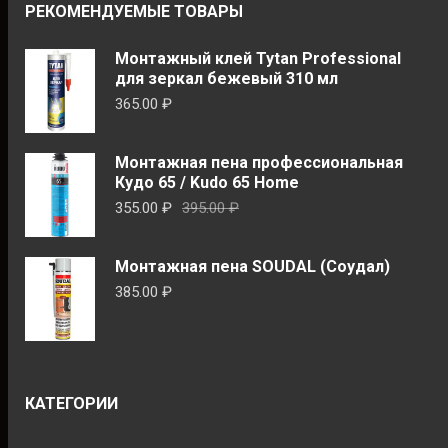
РЕКОМЕНДУЕМЫЕ ТОВАРЫ
Монтажный клей Tytan Professional
для зеркал бежевый 310 мл
365.00
₽
Монтажная пена профессиональная
Кудо 65 / Kudo 65 Home
Первоначальная
Текущая
355.00
₽
395.00
₽
цена
цена:
составляла
355.00 ₽.
Монтажная пена SOUDAL (Соудал)
395.00 ₽.
385.00
₽
КАТЕГОРИИ