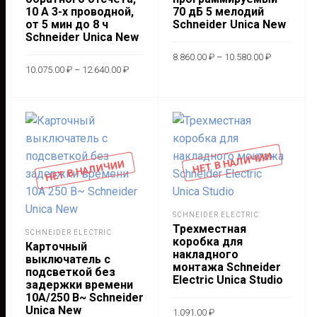
странице
10 А 3-х проводной,
70 дБ 5 мелодий
от 5 мин до 8 ч
Schneider Unica New
товара.
Schneider Unica New
Диапазон
8.860.00
₽
–
10.580.00
₽
цен:
Диапазон
10.075.00
₽
–
12.640.00
₽
8.860.00 ₽
цен:
Этот
–
ВЫБЕРИТЕ
10.075.00 ₽
Этот
10.580.00 ₽
–
ВЫБЕРИТЕ
това
12.640.00 ₽
ПАРАМЕТРЫ
товар
имее
ПАРАМЕТРЫ
имеет
неск
несколько
вари
НЕТ В НАЛИЧИИ
вариаций.
НЕТ В НАЛИЧИИ
Опц
Опции
мож
можно
выбр
выбрать
SCHNEIDER ELECTRIC
на
Трехместная
на
SCHNEIDER ELECTRIC
стра
коробка для
Карточный
странице
накладного
това
выключатель с
монтажа Schneider
товара.
подсветкой без
Electric Unica Studio
задержки времени
10А/250 В~ Schneider
Unica New
1.091.00
₽