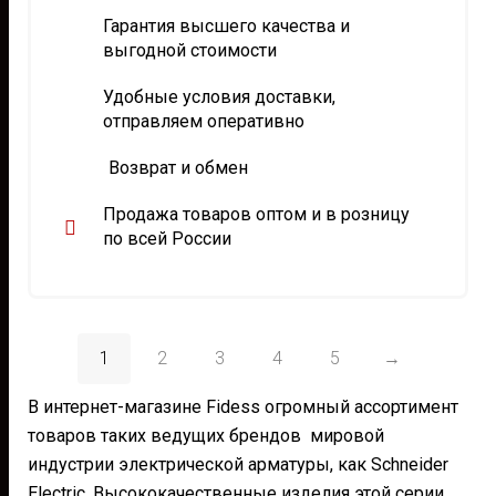
вариаций.
мож
Гарантия высшего качества и
Опции
выбр
выгодной стоимости
можно
на
выбрать
стра
Удобные условия доставки,
на
това
отправляем оперативно
странице
товара.
Возврат и обмен
Продажа товаров оптом и в розницу
по всей России
1
2
3
4
5
→
В интернет-магазине Fidess огромный ассортимент
товаров таких ведущих брендов мировой
индустрии электрической арматуры, как Schneider
Electric. Высококачественные изделия этой серии