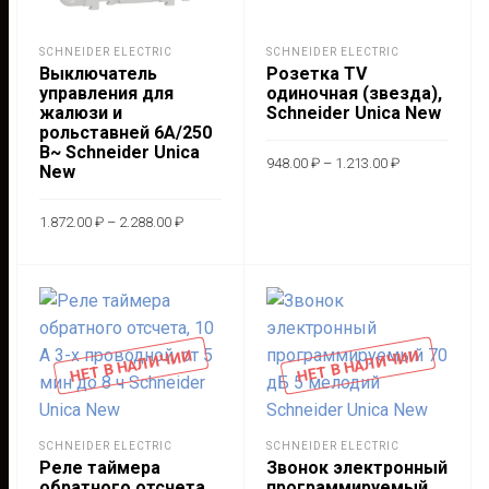
странице
стра
товара.
това
SCHNEIDER ELECTRIC
SCHNEIDER ELECTRIC
Выключатель
Розетка TV
управления для
одиночная (звезда),
жалюзи и
Schneider Unica New
рольставней 6А/250
В~ Schneider Unica
Диапазон
948.00
₽
–
1.213.00
₽
New
цен:
948.00 ₽
Этот
–
ВЫБЕРИТЕ
Диапазон
1.213.00 ₽
1.872.00
₽
–
2.288.00
₽
това
цен:
ПАРАМЕТРЫ
1.872.00 ₽
имее
Этот
–
ВЫБЕРИТЕ
2.288.00 ₽
неск
товар
ПАРАМЕТРЫ
вари
имеет
Опц
несколько
НЕТ В НАЛИЧИИ
НЕТ В НАЛИЧИИ
мож
вариаций.
выбр
Опции
на
можно
стра
выбрать
SCHNEIDER ELECTRIC
SCHNEIDER ELECTRIC
Реле таймера
Звонок электронный
това
на
обратного отсчета,
программируемый