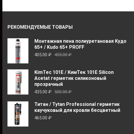
РЕКОМЕНДУЕМЫЕ ТОВАРЫ
Монтажная пена полиуретановая Кудо
65+ / Kudo 65+ PROFF
Первоначальная
Текущая
405.00
₽
455.00
₽
цена
цена:
составляла
405.00 ₽.
KimTec 101E / КимТек 101Е Silicon
455.00 ₽.
Acetat герметик силиконовый
прозрачный
Первоначальная
Текущая
435.00
₽
500.00
₽
цена
цена:
Титан / Tytan Professional герметик
составляла
435.00 ₽.
каучуковый для кровли бесцветный
500.00 ₽.
465.00
₽