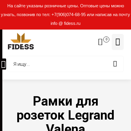
На сайте указаны розничные цены. Оптовые цены можно
узнать, позвонив по тел: +7(906)074-68-95 или написав на почту
info @ fidess.ru
0
Рамки для
розеток Legrand
Valena