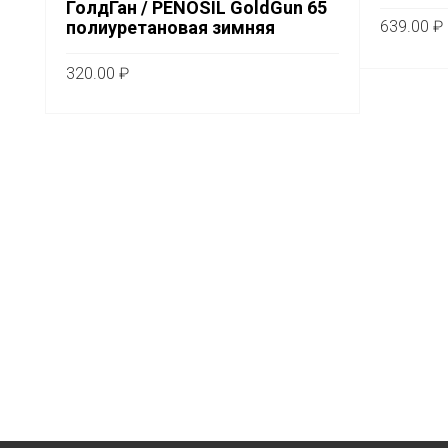
ГолдГан / PENOSIL GoldGun 65
полиуретановая зимняя
639.00
₽
В КОРЗ
320.00
₽
ПОДРОБНЕЕ