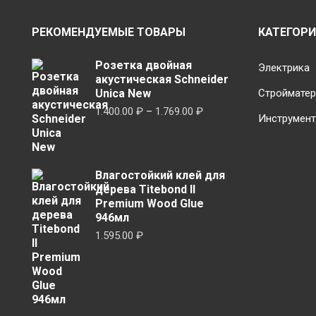
РЕКОМЕНДУЕМЫЕ ТОВАРЫ
КАТЕГОР
Розетка двойная
Электрика
акустическая Schneider
Unica New
Строймате
Диапазон
1.400.00
₽
–
1.769.00
₽
Инструмен
цен:
1.400.00 ₽
–
Влагостойкий клей для
1.769.00 ₽
дерева Titebond II
Premium Wood Glue
946мл
1.595.00
₽