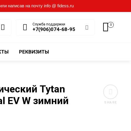
и написав на почту info @ fidess.ru
Служба поддержки
0
+7(906)074-68-95
КТЫ
РЕКВИЗИТЫ
ический Tytan
al EV W зимний
SHARE