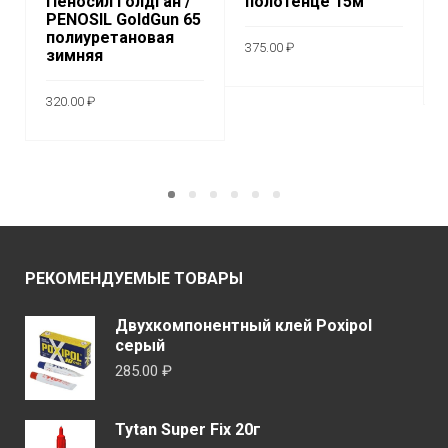
Пеносил ГолдГан /
полотенце 15м
PENOSIL GoldGun 65
полиуретановая
375.00
₽
зимняя
В КОРЗИНУ
320.00
₽
ПОДРОБНЕЕ
РЕКОМЕНДУЕМЫЕ ТОВАРЫ
Двухкомпонентный клей Poxipol
серый
285.00
₽
Tytan Super Fix 20г