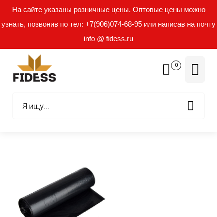
На сайте указаны розничные цены. Оптовые цены можно
узнать, позвонив по тел: +7(906)074-68-95 или написав на почту
info @ fidess.ru
0