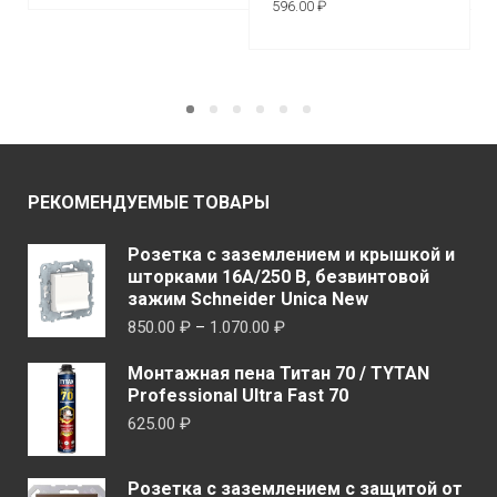
В КОРЗИНУ
596.00
₽
В КОРЗИНУ
РЕКОМЕНДУЕМЫЕ ТОВАРЫ
Розетка с заземлением и крышкой и
шторками 16A/250 В, безвинтовой
зажим Schneider Unica New
Диапазон
850.00
₽
–
1.070.00
₽
цен:
Монтажная пена Титан 70 / TYTAN
850.00 ₽
Professional Ultra Fast 70
–
625.00
₽
1.070.00 ₽
Розетка с заземлением с защитой от