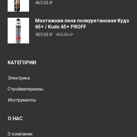
465.00
₽
Монтажная пена полиуретановая Кудо
65+ / Kudo 65+ PROFF
Первоначальная
Текущая
405.00
₽
455.00
₽
цена
цена:
составляла
405.00 ₽.
455.00 ₽.
КАТЕГОРИИ
Электрика
Стройматериалы
Инструменты
О НАС
О компании