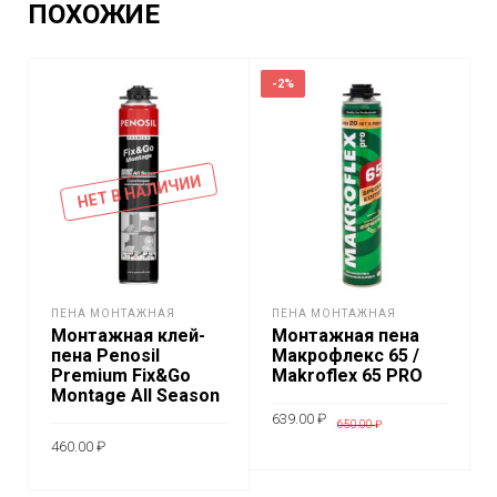
ПОХОЖИЕ
-2%
НЕТ В НАЛИЧИИ
ПЕНА МОНТАЖНАЯ
ПЕНА МОНТАЖНАЯ
Монтажная клей-
Монтажная пена
пена Penosil
Макрофлекс 65 /
Premium Fix&Go
Makroflex 65 PRO
Montage All Season
Первоначальная
Текущая
639.00
₽
650.00
₽
цена
цена:
460.00
₽
составляла
639.00 ₽.
650.00 ₽.
В КОРЗИНУ
ПОДРОБНЕЕ