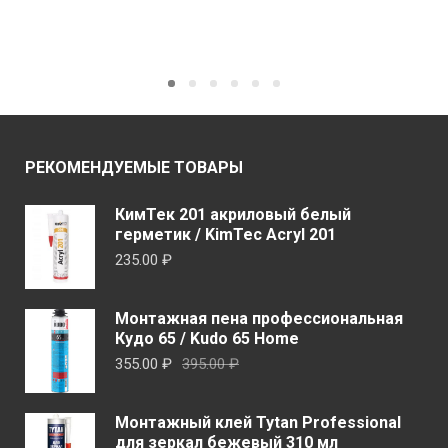
РЕКОМЕНДУЕМЫЕ ТОВАРЫ
КимТек 201 акриловый белый
герметик / KimTec Acryl 201
235.00
₽
Монтажная пена профессиональная
Кудо 65 / Kudo 65 Home
Первоначальная
Текущая
355.00
₽
395.00
₽
цена
цена:
составляла
355.00 ₽.
Монтажный клей Tytan Professional
395.00 ₽.
для зеркал бежевый 310 мл