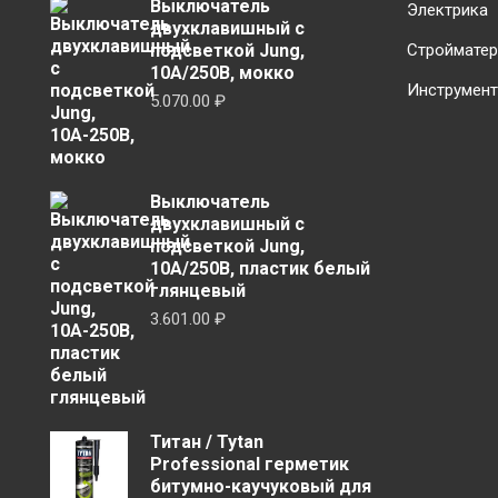
Выключатель
Электрика
двухклавишный с
подсветкой Jung,
Строймате
10А/250В, мокко
Инструмен
5.070.00
₽
Выключатель
двухклавишный с
подсветкой Jung,
10А/250В, пластик белый
глянцевый
3.601.00
₽
Титан / Tytan
Professional герметик
битумно-каучуковый для