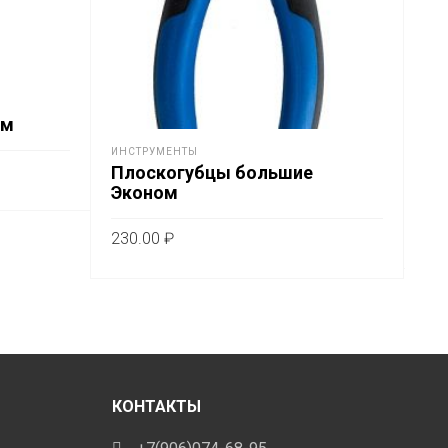
мм
ИНС
ИНСТРУМЕНТЫ
Кл
Плоскогубцы большие
кн
Эконом
55
230.00
₽
В
В КОРЗИНУ
КОНТАКТЫ