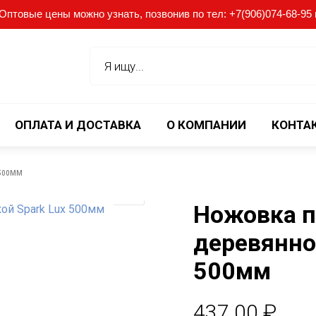
птовые цены можно узнать, позвонив по тел: +7(906)074-68-95 ил
ОПЛАТА И ДОСТАВКА
О КОМПАНИИ
КОНТА
 500ММ
Ножовка п
деревянно
500мм
437.00
₽