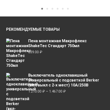
имеет
имеет
несколько
неско
вариаций.
вариа
Опции
Опци
можно
можн
РЕКОМЕНДУЕМЫЕ ТОВАРЫ
выбрать
выбр
на
на
Пена монтажная Макрофлекс
странице
стран
ShakeTec Стандарт 750мл
товара.
товар
639.00
₽
Выключатель одноклавишный
универсальный с подсветкой Berker
(вкл/выкл с 2-х мест) 10А/250В
Диапазон
1.210.00
₽
–
1.467.00
₽
цен:
1.210.00 ₽
–