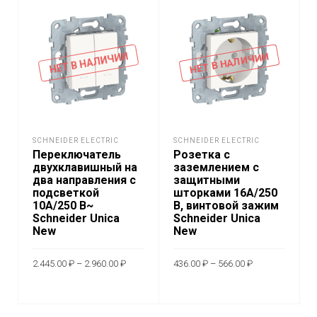
НЕТ В НАЛИЧИИ
НЕТ В НАЛИЧИИ
SCHNEIDER ELECTRIC
SCHNEIDER ELECTRIC
Переключатель
Розетка с
двухклавишный на
заземлением с
два направления с
защитными
подсветкой
шторками 16A/250
10А/250 В~
В, винтовой зажим
Schneider Unica
Schneider Unica
New
New
Диапазон
Диапазон
2.445.00
₽
–
2.960.00
₽
436.00
₽
–
566.00
₽
цен:
цен:
2.445.00 ₽
436.00 ₽
Этот
Этот
–
–
ВЫБЕРИТЕ
ВЫБЕРИТЕ
2.960.00 ₽
566.00 ₽
товар
товар
ПАРАМЕТРЫ
ПАРАМЕТРЫ