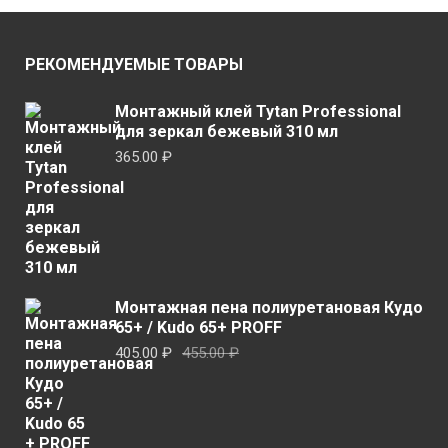
вариаций.
вариа
Опции
Опци
можно
можн
РЕКОМЕНДУЕМЫЕ ТОВАРЫ
выбрать
выбр
на
на
Монтажный клей Tytan Professional
странице
стран
для зеркал бежевый 310 мл
товара.
товар
365.00
₽
Монтажная пена полиуретановая Кудо
65+ / Kudo 65+ PROFF
Первоначальная
Текущая
405.00
₽
455.00
₽
цена
цена:
составляла
405.00 ₽.
455.00 ₽.