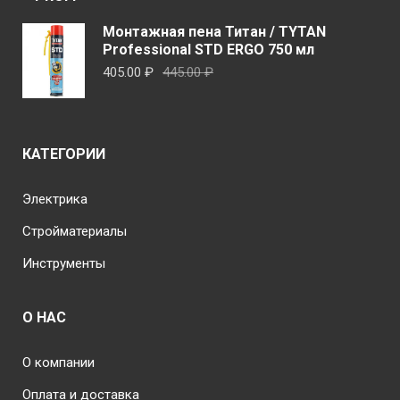
Монтажная пена Титан / TYTAN
Professional STD ERGO 750 мл
Первоначальная
Текущая
405.00
₽
445.00
₽
цена
цена:
составляла
405.00 ₽.
445.00 ₽.
КАТЕГОРИИ
Электрика
Стройматериалы
Инструменты
О НАС
О компании
Оплата и доставка