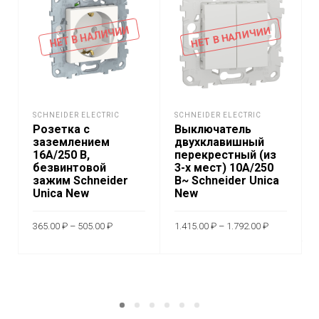
НЕТ В НАЛИЧИИ
НЕТ В НАЛИЧИИ
SCHNEIDER ELECTRIC
SCHNEIDER ELECTRIC
Розетка с
Выключатель
заземлением
двухклавишный
16A/250 В,
перекрестный (из
безвинтовой
3-х мест) 10А/250
зажим Schneider
В~ Schneider Unica
Unica New
New
Диапазон
Диапазон
365.00
₽
–
505.00
₽
1.415.00
₽
–
1.792.00
₽
цен:
цен:
365.00 ₽
1.415.00 ₽
Этот
Этот
–
–
ВЫБЕРИТЕ
ВЫБЕРИТЕ
505.00 ₽
1.792.00 ₽
товар
товар
ПАРАМЕТРЫ
ПАРАМЕТРЫ
имеет
имеет
несколько
неско