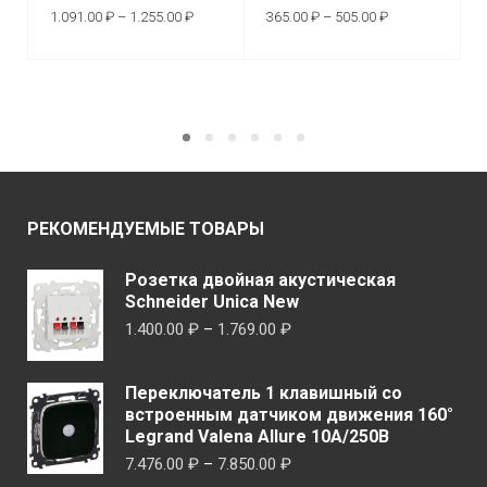
Диапазон
Диапазон
1.091.00
₽
–
1.255.00
₽
365.00
₽
–
505.00
₽
цен:
цен:
1.091.00 ₽
365.00 ₽
Этот
Этот
–
–
ВЫБЕРИТЕ
ВЫБЕРИТЕ
1.255.00 ₽
505.00 ₽
товар
товар
ПАРАМЕТРЫ
ПАРАМЕТРЫ
имеет
имеет
несколько
неско
вариаций.
вариа
Опции
Опци
можно
можн
РЕКОМЕНДУЕМЫЕ ТОВАРЫ
выбрать
выбр
на
на
Розетка двойная акустическая
странице
стран
Schneider Unica New
товара.
товар
Диапазон
1.400.00
₽
–
1.769.00
₽
цен:
1.400.00 ₽
Переключатель 1 клавишный со
–
встроенным датчиком движения 160°
1.769.00 ₽
Legrand Valena Allure 10А/250В
Диапазон
7.476.00
₽
–
7.850.00
₽
цен: