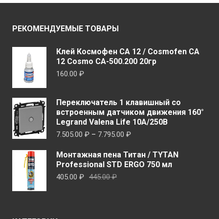
можно
можн
выбрать
выбр
РЕКОМЕНДУЕМЫЕ ТОВАРЫ
на
на
странице
стран
Клей Космофен CA 12 / Cosmofen CA
товара.
товар
12 Cosmo CA-500.200 20гр
160.00
₽
Переключатель 1 клавишный со
встроенным датчиком движения 160°
Legrand Valena Life 10A/250В
Диапазон
7.505.00
₽
–
7.795.00
₽
цен:
Монтажная пена Титан / TYTAN
7.505.00 ₽
Professional STD ERGO 750 мл
–
Первоначальная
Текущая
405.00
₽
445.00
₽
7.795.00 ₽
цена
цена:
составляла
405.00 ₽.
445.00 ₽.