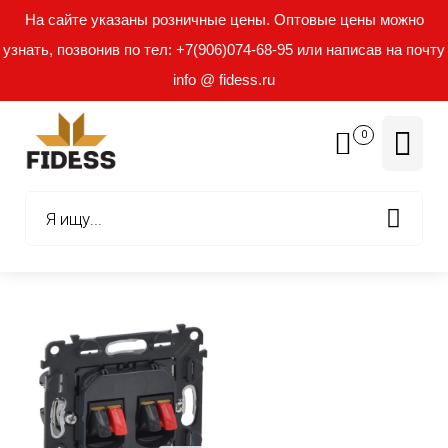
На сайте указаны розничные цены. Оптовые цены можно
узнать, позвонив по тел: +7(906)074-68-95 или написав на почту
info @ fidess.ru
0