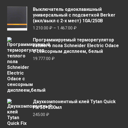
на
выбр
странице
Выключатель одноклавишный
на
универсальный с подсветкой Berker
товара.
стран
(вкл/выкл с 2-х мест) 10А/250В
товар
Диапазон
1.210.00
₽
–
1.467.00
₽
цен:
Программируемый терморегулятор
1.210.00 ₽
теплого пола Schneider Electric Odace
–
с сенсорным дисплеем, белый
1.467.00 ₽
19.777.00
₽
Двухкомпонентный клей Tytan Quick
Fix 50+200мл
245.00
₽