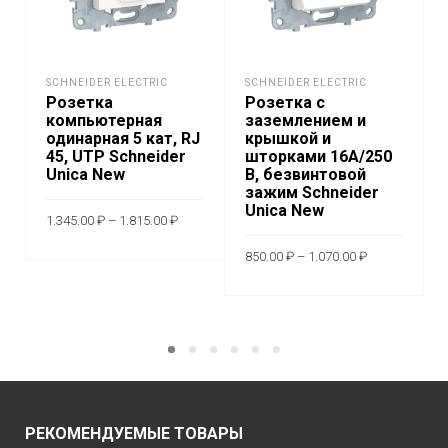
SCHNEIDER ELECTRIC
SCHNEIDER ELECTRIC
Розетка
Розетка с
компьютерная
заземлением и
одинарная 5 кат, RJ
крышкой и
45, UTP Schneider
шторками 16A/250
Unica New
В, безвинтовой
зажим Schneider
Unica New
Диапазон
1.345.00
₽
–
1.815.00
₽
цен:
1.345.00 ₽
Диапазон
Этот
–
ВЫБЕРИТЕ
850.00
₽
–
1.070.00
₽
цен:
1.815.00 ₽
товар
850.00 ₽
Этот
ПАРАМЕТРЫ
–
ВЫБЕРИТЕ
имеет
1.070.00 ₽
товар
несколько
ПАРАМЕТРЫ
имеет
вариаций.
неско
Опции
вариа
можно
Опци
выбрать
РЕКОМЕНДУЕМЫЕ ТОВАРЫ
можн