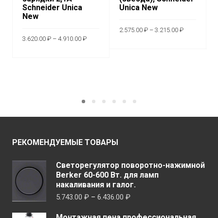
Schneider Unica
Unica New
New
Диапазон
2.575.00
₽
–
3.215.00
₽
цен:
Диапазон
3.620.00
₽
–
4.910.00
₽
2.575.00 ₽
цен:
Этот
–
ВЫБЕРИТЕ
3.620.00 ₽
Этот
3.215.00 ₽
–
ВЫБЕРИТЕ
товар
4.910.00 ₽
ПАРАМЕТРЫ
товар
имеет
ПАРАМЕТРЫ
имеет
неско
несколько
вариа
вариаций.
Опци
Опции
можн
можно
выбр
выбрать
РЕКОМЕНДУЕМЫЕ ТОВАРЫ
на
на
стран
странице
Светорегулятор поворотно-нажимной
товар
Berker 60-600 Вт. для ламп
товара.
накаливания и галог.
Диапазон
5.743.00
₽
–
6.436.00
₽
цен:
Монтажная пена профессиональная