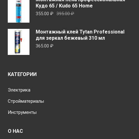
5.743.00 ₽
Кудо 65 / Kudo 65 Home
–
Первоначальная
Текущая
355.00
₽
395.00
₽
6.436.00 ₽
цена
цена:
составляла
355.00 ₽.
Монтажный клей Tytan Professional
395.00 ₽.
для зеркал бежевый 310 мл
365.00
₽
КАТЕГОРИИ
Электрика
Стройматериалы
Инструменты
О НАС