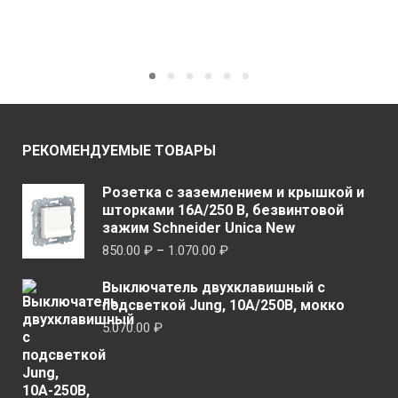
можно
ПАРАМЕТРЫ
имеет
выбрать
неско
на
вариа
странице
Опци
товара.
можн
выбр
РЕКОМЕНДУЕМЫЕ ТОВАРЫ
на
стран
Розетка с заземлением и крышкой и
товар
шторками 16A/250 В, безвинтовой
зажим Schneider Unica New
Диапазон
850.00
₽
–
1.070.00
₽
цен:
Выключатель двухклавишный с
850.00 ₽
подсветкой Jung, 10А/250В, мокко
–
5.070.00
₽
1.070.00 ₽