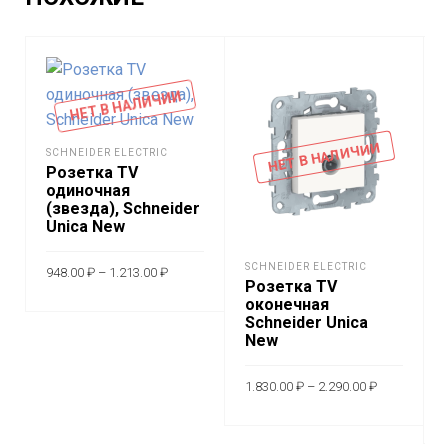
НЕТ В НАЛИЧИИ
НЕТ В НАЛИЧИИ
SCHNEIDER ELECTRIC
Розетка TV
одиночная
(звезда), Schneider
Unica New
Диапазон
SCHNEIDER ELECTRIC
948.00
₽
–
1.213.00
₽
цен:
Розетка TV
948.00 ₽
Этот
оконечная
–
ВЫБЕРИТЕ
1.213.00 ₽
Schneider Unica
товар
New
ПАРАМЕТРЫ
имеет
несколько
Диапазон
1.830.00
₽
–
2.290.00
₽
цен:
вариаций.
1.830.00 ₽
Этот
–
ВЫБЕРИТЕ
Опции
2.290.00 ₽
товар