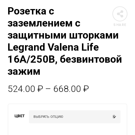
Розетка с
заземлением с
SHARE
защитными шторками
Legrand Valena Life
16A/250В, безвинтовой
зажим
Диапазон
524.00
₽
–
668.00
₽
цен:
524.00 ₽
ЦВЕТ
–
668.00 ₽