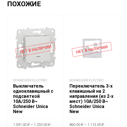
ПОХОЖИЕ
НЕТ В НАЛИЧИИ
НЕТ В НАЛИЧИИ
SCHNEIDER ELECTRIC
SCHNEIDER ELECTRIC
Выключатель
Переключатель 3-х
одноклавишный с
клавишный на 2
подсветкой
направления (из 2-х
10А/250 В~
мест) 10А/250 В~
Schneider Unica
Schneider Unica
New
New
Диапазон
Диапазон
1.091.00
₽
–
1.255.00
₽
860.00
₽
–
1.113.00
₽
цен:
цен: