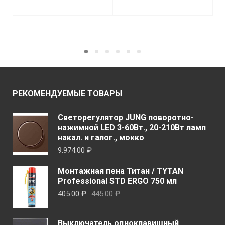
1.091.00 ₽
860.00 ₽
Этот
Этот
–
–
ВЫБЕРИТЕ
ВЫБЕРИТЕ
1.255.00 ₽
1.113.00 ₽
товар
товар
ПАРАМЕТРЫ
ПАРАМЕТРЫ
имеет
имеет
несколько
неско
вариаций.
вариа
Опции
Опци
можно
можн
РЕКОМЕНДУЕМЫЕ ТОВАРЫ
выбрать
выбр
на
на
Светорегулятор JUNG поворотно-
странице
стран
нажимной LED 3-60Вт., 20-210Вт ламп
товара.
товар
накал. и галог., мокко
9.974.00
₽
Монтажная пена Титан / TYTAN
Professional STD ERGO 750 мл
Первоначальная
Текущая
405.00
₽
445.00
₽
цена
цена:
составляла
405.00 ₽.
Выключатель одноклавишный