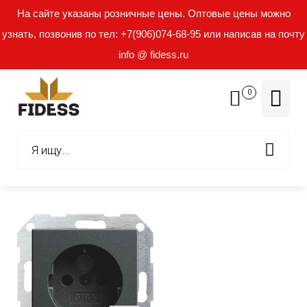
На сайте указаны розничные цены. Оптовые цены можно
узнать, позвонив по тел: +7(906)074-68-95 или написав на почту
info @ fidess.ru
0