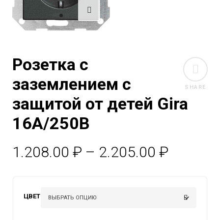
Розетка с
заземлением с
SHARE
защитой от детей Gira
16А/250В
Диапаз
1.208.00
₽
–
2.205.00
₽
цен:
1.208.0
ЦВЕТ
–