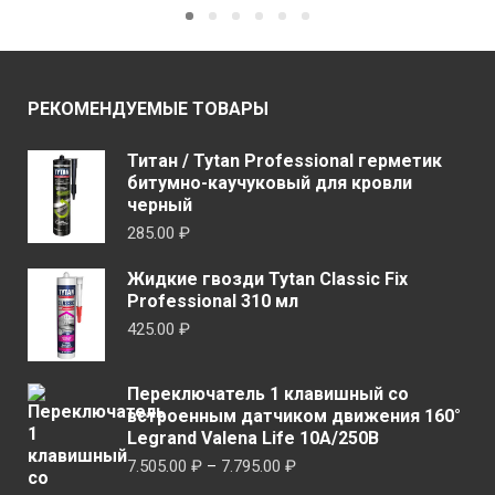
вариаций.
Опци
Опции
можн
можно
выбр
выбрать
РЕКОМЕНДУЕМЫЕ ТОВАРЫ
на
на
стран
странице
Титан / Tytan Professional герметик
товар
битумно-каучуковый для кровли
товара.
черный
285.00
₽
Жидкие гвозди Tytan Classic Fix
Professional 310 мл
425.00
₽
Переключатель 1 клавишный со
встроенным датчиком движения 160°
Legrand Valena Life 10A/250В
Диапазон
7.505.00
₽
–
7.795.00
₽
цен: