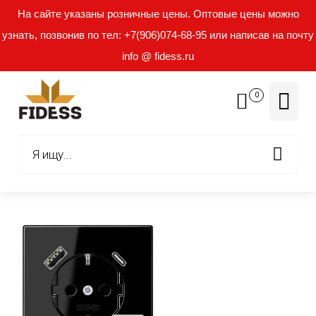
На сайте указаны розничные цены. Оптовые цены можно
узнать, позвонив по тел: +7(906)074-68-95 или написав на почту
info @ fidess.ru
0