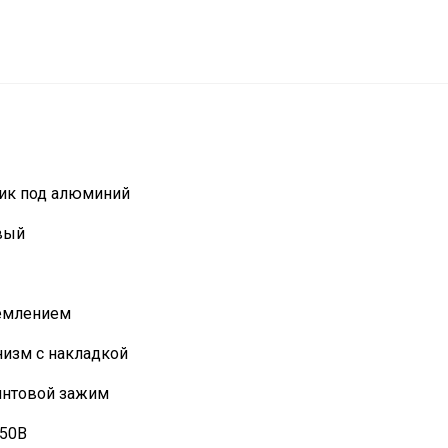
тик под алюминий
вый
землением
изм с накладкой
интовой зажим
250В