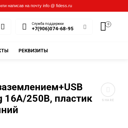
и написав на почту info @ fidess.ru
Служба поддержки
0
+7(906)074-68-95
КТЫ
РЕКВИЗИТЫ
 заземлением+USB
g 16А/250В, пластик
SHARE
иний