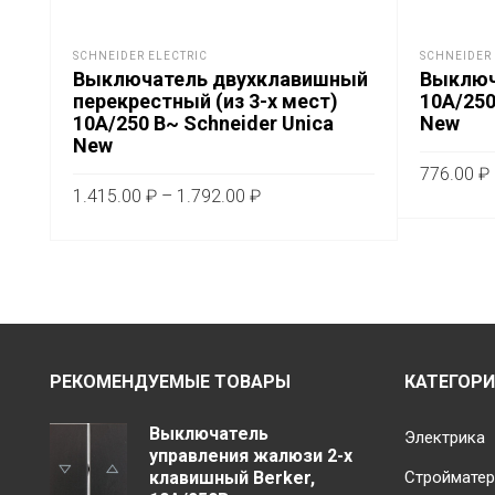
SCHNEIDER ELECTRIC
SCHNEIDER 
Выключатель двухклавишный
Выключ
перекрестный (из 3-х мест)
10А/250
10А/250 В~ Schneider Unica
New
New
776.00
₽
Диапазон
1.415.00
₽
–
1.792.00
₽
цен:
ВЫБЕРИ
Этот
ВЫБЕРИТЕ ПАРАМЕТРЫ
1.415.00 ₽
товар
–
имеет
1.792.00 ₽
несколько
вариаций.
Опции
РЕКОМЕНДУЕМЫЕ ТОВАРЫ
КАТЕГОР
можно
выбрать
Выключатель
Электрика
на
управления жалюзи 2-х
клавишный Berker,
Строймате
странице