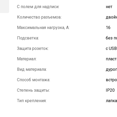
С полем для надписи:
нет
Количество разъемов:
двой
Максимальная нагрузка, А:
16
Подсветка:
без п
Защита розеток:
с USB
Материал:
пласт
Вид материала:
дуроп
Способ монтажа:
встр
Степень защиты:
IP20
Тип крепления:
лапка