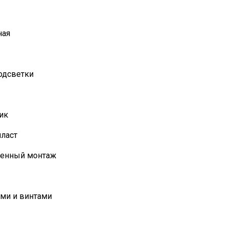
ная
одсветки
ик
ласт
оенный монтаж
ми и винтами