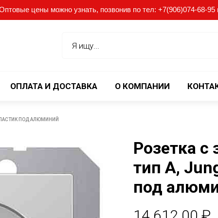
птовые цены можно узнать, позвонив по тел: +7(906)074-68-95 ил
ОПЛАТА И ДОСТАВКА
О КОМПАНИИ
КОНТА
 ПЛАСТИК ПОД АЛЮМИНИЙ
Розетка с
тип A, Jun
под алюм
14.612.00
₽