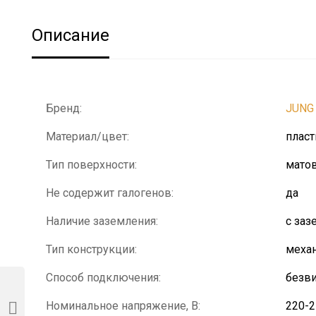
Описание
Бренд:
JUNG
Материал/цвет:
плас
Тип поверхности:
мато
Не содержит галогенов:
да
Наличие заземления:
с за
Тип конструкции:
механ
Способ подключения:
безв
Номинальное напряжение, В:
220-