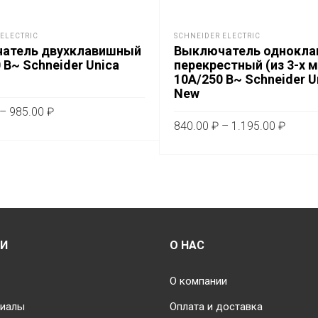
ELECTRIC
SCHNEIDER ELECTRIC
атель двухклавишный
Выключатель однокл
 В~ Schneider Unica
перекрестный (из 3-х 
10А/250 В~ Schneider U
New
Диапазон
–
985.00
₽
Диапа
цен:
840.00
₽
–
1.195.00
₽
Этот
ТЕ ПАРАМЕТРЫ
цен:
776.00 ₽
Это
товар
ВЫБЕРИТЕ ПАРАМЕТРЫ
840.0
–
тов
имеет
–
985.00 ₽
им
1.195.
несколько
не
вариаций.
вар
Опции
Оп
можно
ИИ
О НАС
мо
выбрать
вы
на
О компании
на
странице
риалы
Оплата и доставка
стр
товара.