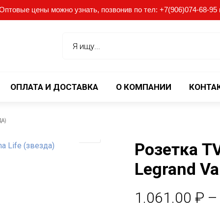
птовые цены можно узнать, позвонив по тел: +7(906)074-68-95 ил
ОПЛАТА И ДОСТАВКА
О КОМПАНИИ
КОНТА
ДА)
Розетка T
Legrand Va
1.061.00
₽
–