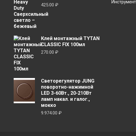
Инструмен
425.00
₽
Клей монтажный TYTAN
CLASSIC FIX 100мл
270.00
₽
Светорегулятор JUNG
поворотно-нажимной
LED 3-60Вт., 20-210Вт
ламп накал. и галог.,
мокко
9.974.00
₽