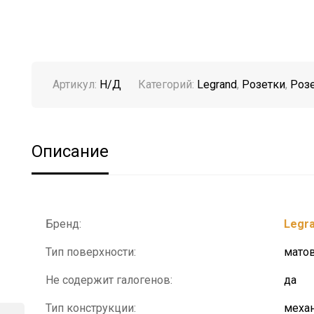
Артикул:
Н/Д
Категорий:
Legrand
,
Розетки
,
Роз
Описание
Бренд:
Legr
Тип поверхности:
мато
Не содержит галогенов:
да
Тип конструкции:
механ