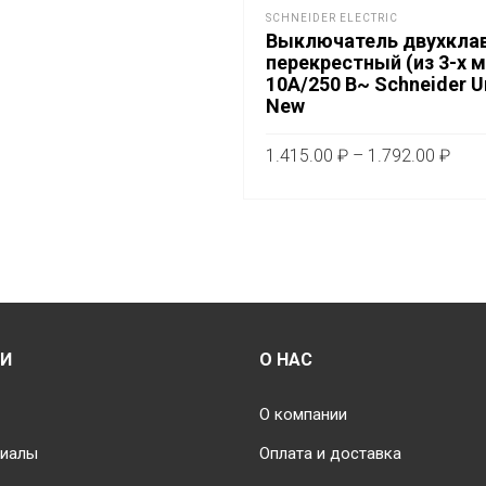
можно
SCHNEIDER ELECTRIC
выбрать
Выключатель двухкла
перекрестный (из 3-х 
на
10А/250 В~ Schneider U
странице
New
товара.
Диа
1.415.00
₽
–
1.792.00
₽
цен:
Это
ВЫБЕРИТЕ ПАРАМЕТРЫ
1.41
тов
–
им
1.79
не
вар
Оп
мо
ИИ
О НАС
вы
на
О компании
стр
риалы
Оплата и доставка
тов