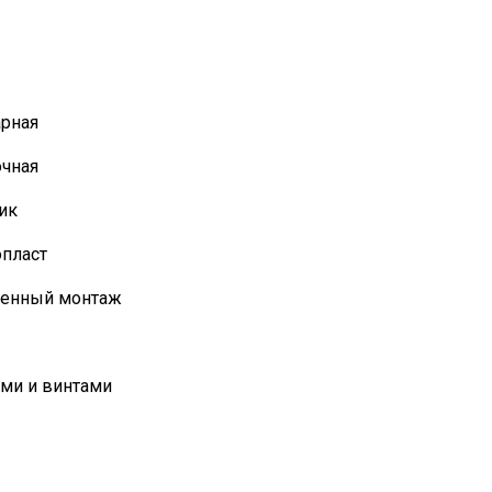
арная
очная
ик
пласт
оенный монтаж
ми и винтами