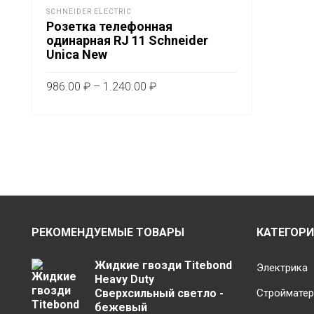
SCHNEIDER ELECTRIC
Розетка телефонная
одинарная RJ 11 Schneider
Unica New
Диапазон
986.00
₽
–
1.240.00
₽
цен:
Этот
ВЫБЕРИТЕ ПАРАМЕТРЫ
986.00 ₽
товар
–
имеет
1.240.00 ₽
несколько
вариаций.
Опции
можно
выбрать
РЕКОМЕНДУЕМЫЕ ТОВАРЫ
КАТЕГОР
на
Жидкие гвозди Titebond
странице
Электрика
Heavy Duty
товара.
Сверхсильный светло -
Строймате
бежевый