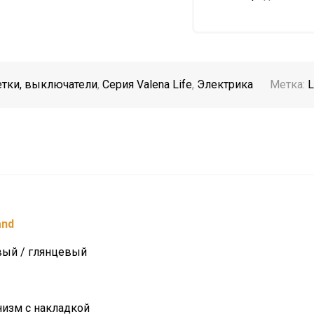
етки, выключатели
,
Серия Valena Life
,
Электрика
Метка:
L
and
вый / глянцевый
изм с накладкой