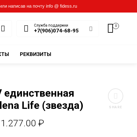
и написав на почту info @ fidess.ru
Служба поддержки
0
+7(906)074-68-95
КТЫ
РЕКВИЗИТЫ
V единственная
lena Life (звезда)
SHARE
Диапазон
1.277.00
₽
цен: