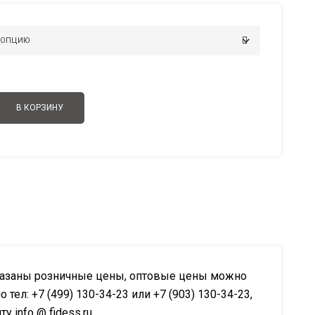
1.061.00 ₽
–
1.277.00 ₽
В КОРЗИНУ
казаны розничные цены, оптовые цены можно
о тел: +7 (499) 130-34-23 или +7 (903) 130-34-23,
у info @ fidess.ru