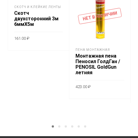
СКОТЧ И КЛЕЙКИЕ ЛЕНТЫ
Скотч
НЕТ В НАЛИЧИИ
двухсторонний 3м
6ммХ5м
161.00
₽
В КОРЗИНУ
ПЕНА МОНТАЖНАЯ
Монтажная пена
Пеносил ГолдГан /
PENOSIL GoldGun
летняя
423.00
₽
ПОДРОБНЕЕ