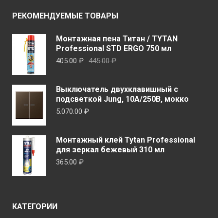
Опци
можно
РЕКОМЕНДУЕМЫЕ ТОВАРЫ
можн
выбрать
выбр
на
Монтажная пена Титан / TYTAN
на
странице
Professional STD ERGO 750 мл
стран
товара.
Первоначальная
Текущая
405.00
₽
445.00
₽
товар
цена
цена:
составляла
405.00 ₽.
Выключатель двухклавишный с
445.00 ₽.
подсветкой Jung, 10А/250В, мокко
5.070.00
₽
Монтажный клей Tytan Professional
для зеркал бежевый 310 мл
365.00
₽
КАТЕГОРИИ