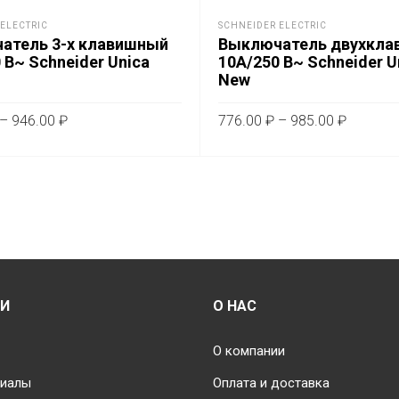
ELECTRIC
SCHNEIDER ELECTRIC
атель 3-х клавишный
Выключатель двухкла
 В~ Schneider Unica
10А/250 В~ Schneider U
New
Диапазон
Диапаз
–
946.00
₽
776.00
₽
–
985.00
₽
цен:
цен:
Этот
Это
ТЕ ПАРАМЕТРЫ
ВЫБЕРИТЕ ПАРАМЕТРЫ
677.00 ₽
776.00 
товар
тов
–
–
имеет
им
946.00 ₽
985.00 
несколько
не
вариаций.
вар
Опции
Оп
можно
мо
выбрать
вы
ИИ
О НАС
на
на
странице
стр
О компании
товара.
тов
риалы
Оплата и доставка