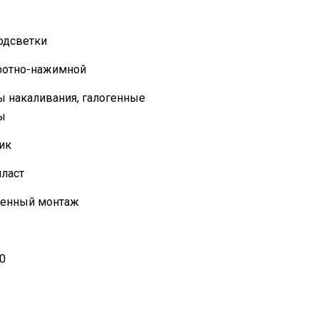
одсветки
ротно-нажимной
 накаливания, галогенные
ы
ик
ласт
оенный монтаж
0