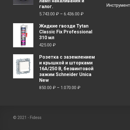
ламп накаливания и
Инструмен
галог.
Диапазон
5.743.00
₽
–
6.436.00
₽
цен:
Жидкие гвозди Tytan
5.743.00 ₽
Classic Fix Professional
–
310 мл
6.436.00 ₽
425.00
₽
Розетка с заземлением
и крышкой и шторками
16A/250 В, безвинтовой
зажим Schneider Unica
New
Диапазон
850.00
₽
–
1.070.00
₽
цен:
850.00 ₽
–
1.070.00 ₽
© 2021 - Fidess