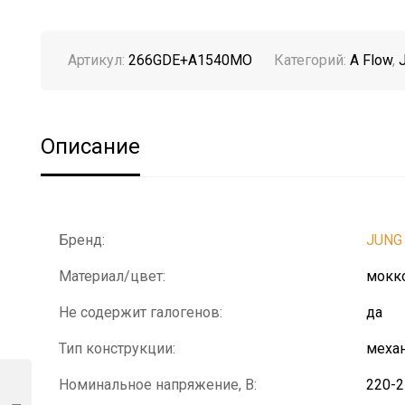
Артикул:
266GDE+A1540MO
Категорий:
A Flow
,
Описание
Бренд:
JUNG
Материал/цвет:
мокк
Не содержит галогенов:
да
Тип конструкции:
механ
Номинальное напряжение, В:
220-