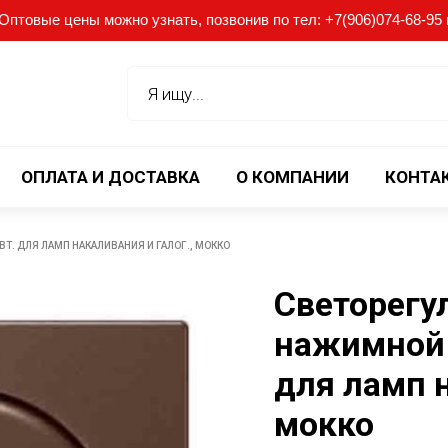
птовые цены можно узнать, позвонив по тел: +7(906)074-68-95 ил
ОПЛАТА И ДОСТАВКА
О КОМПАНИИ
КОНТА
Т. ДЛЯ ЛАМП НАКАЛИВАНИЯ И ГАЛОГ., МОККО
Светорегу
нажимной 
для ламп н
мокко