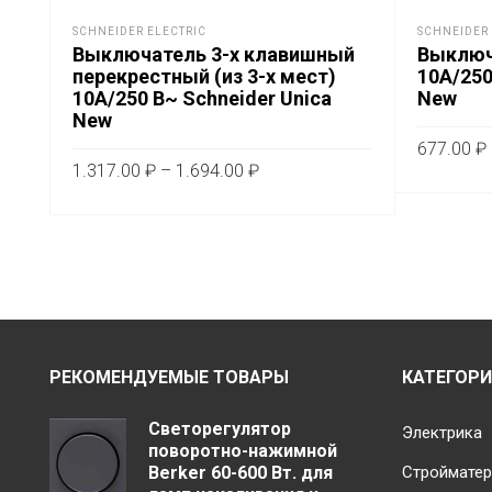
SCHNEIDER ELECTRIC
SCHNEIDER 
Выключатель 3-х клавишный
Выключ
перекрестный (из 3-х мест)
10А/250
10А/250 В~ Schneider Unica
New
New
677.00
₽
Диапазон
1.317.00
₽
–
1.694.00
₽
цен:
ВЫБЕРИ
Этот
ВЫБЕРИТЕ ПАРАМЕТРЫ
1.317.00 ₽
товар
–
имеет
1.694.00 ₽
несколько
вариаций.
Опции
можно
РЕКОМЕНДУЕМЫЕ ТОВАРЫ
КАТЕГОР
выбрать
на
Светорегулятор
Электрика
поворотно-нажимной
странице
Berker 60-600 Вт. для
Строймате
товара.