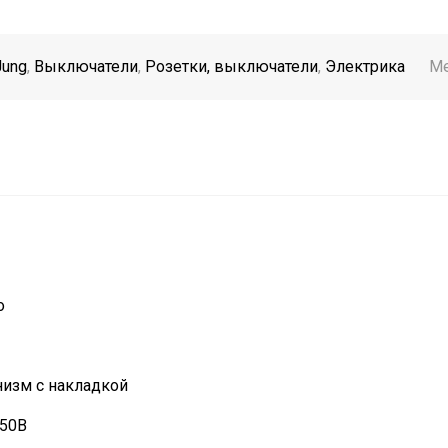
Jung
,
Выключатели
,
Розетки, выключатели
,
Электрика
Ме
о
изм с накладкой
250В