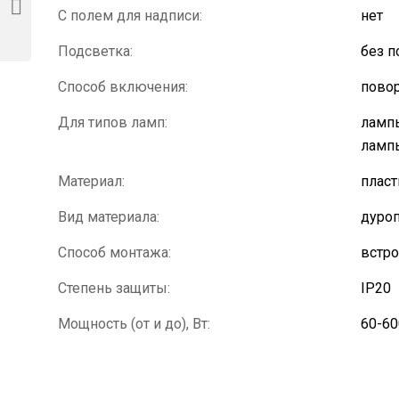
С полем для надписи:
нет
Подсветка:
без п
Способ включения:
пово
Для типов ламп:
лампы
ламп
Материал:
пласт
Вид материала:
дуроп
Способ монтажа:
встр
Степень защиты:
IP20
Мощность (от и до), Вт:
60-60