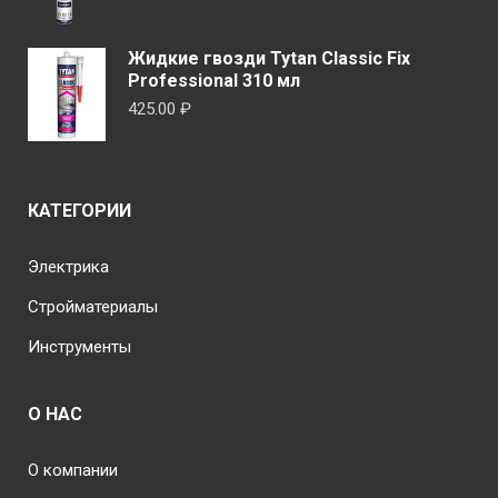
цена
цена:
составляла
395.00 ₽.
Жидкие гвозди Tytan Classic Fix
450.00 ₽.
Professional 310 мл
425.00
₽
КАТЕГОРИИ
Электрика
Стройматериалы
Инструменты
О НАС
О компании