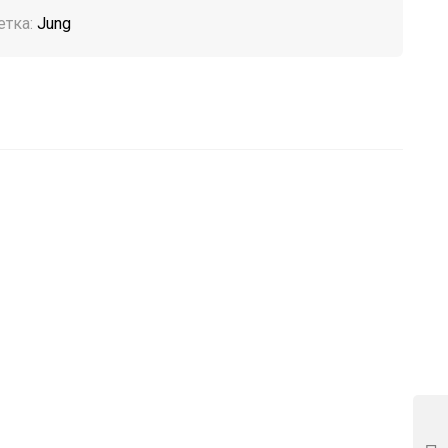
етка:
Jung