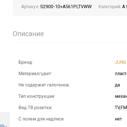
Артикул:
S2900-10+A561PLTVWW
Категорий:
A 
Описание
Бренд:
JUNG
Материал/цвет:
плас
Не содержит галогенов:
да
Тип конструкции:
механ
Вид ТВ розетки:
TV,FM
С полем для надписи:
нет