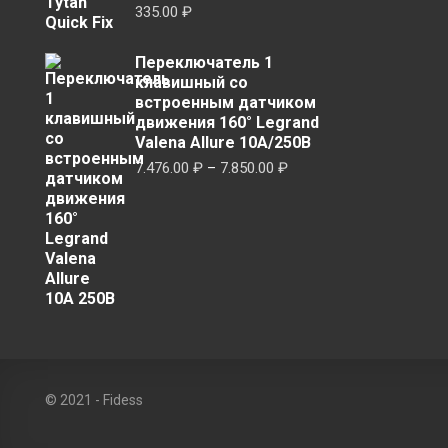
335.00
₽
Переключатель 1
клавишный со
встроенным датчиком
движения 160° Legrand
Valena Allure 10А/250В
Диапазон
7.476.00
₽
–
7.850.00
₽
цен:
7.476.00 ₽
–
7.850.00 ₽
© 2021 - Fidess