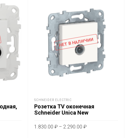
НЕТ В НАЛИЧИИ
SCHNEIDER ELECTRIC
SCH
одная,
Розетка TV оконечная
Пе
Schneider Unica New
дв
на
10
пазон
Диапазон
1.830.00
₽
–
2.290.00
₽
Ne
цен:
т
Этот
ВЫБЕРИТЕ ПАРАМЕТРЫ