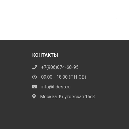
5.00 ₽
1.830.00 ₽
ар
товар
94
–
еет
имеет
0.00 ₽
2.290.00 ₽
В
сколько
несколько
иаций.
вариаций.
ции
Опции
жно
можно
брать
выбрать
КОНТАКТЫ
на
анице
странице
+7(906)074-68-95
ара.
товара.
09:00 - 18:00 (ПН-СБ)
info@fidess.ru
Москва, Кнутовская 16с3