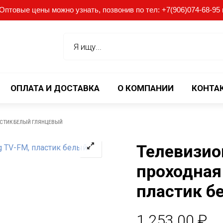
птовые цены можно узнать, позвонив по тел: +7(906)074-68-95 ил
ОПЛАТА И ДОСТАВКА
О КОМПАНИИ
КОНТА
АСТИК БЕЛЫЙ ГЛЯНЦЕВЫЙ
Телевизио
проходная
пластик б
1.253.00
₽