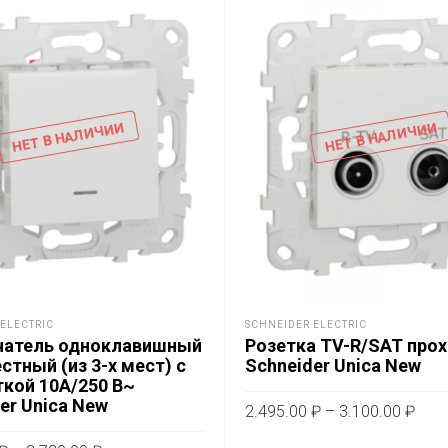
НЕТ В НАЛИЧИИ
НЕТ В НАЛИЧИИ
ELECTRIC
SCHNEIDER ELECTRIC
атель одноклавишный
Розетка TV-R/SAT прох
стный (из 3-х мест) с
Schneider Unica New
кой 10А/250 В~
er Unica New
Диа
2.495.00
₽
–
3.100.00
₽
цен:
Это
ВЫБЕРИТЕ ПАРАМЕТРЫ