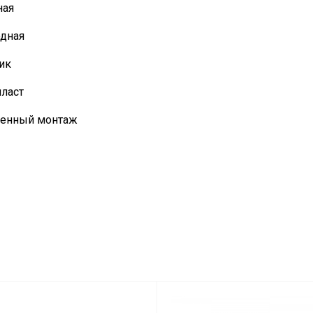
ная
одная
ик
ласт
оенный монтаж