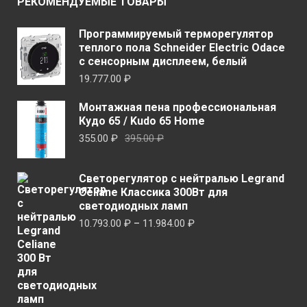
РЕКОМЕНДУЕМЫЕ ТОВАРЫ
Программируемый терморегулятор
теплого пола Schneider Electric Odace
с сенсорным дисплеем, белый
19.777.00
₽
Монтажная пена профессиональная
Кудо 65 / Kudo 65 Home
Первоначальная
Текущая
355.00
₽
395.00
₽
цена
цена:
составляла
355.00 ₽.
Светорегулятор с нейтралью Legrand
395.00 ₽.
Celiane Классика 300Вт для
светодиодных ламп
Диапазон
10.793.00
₽
–
11.984.00
₽
цен:
10.793.00 ₽
–
11.984.00 ₽