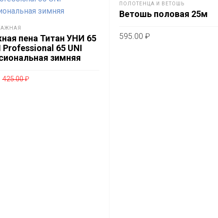
ПОЛОТЕНЦА И ВЕТОШЬ
Ветошь половая 25м
ТАЖНАЯ
595.00
₽
ная пена Титан УНИ 65
 Professional 65 UNI
В КОРЗИНУ
сиональная зимняя
Первоначальная
Текущая
425.00
₽
цена
цена:
ИНУ
составляла
365.00 ₽.
425.00 ₽.