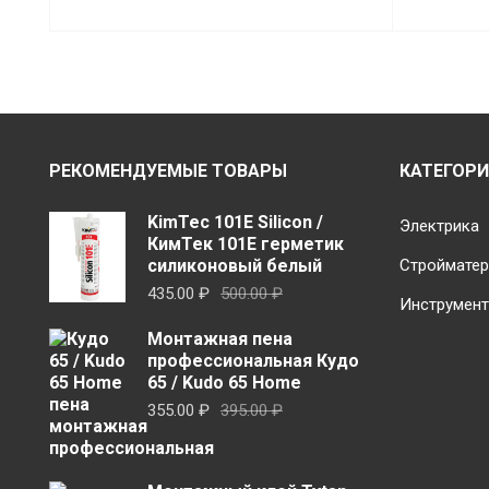
РЕКОМЕНДУЕМЫЕ ТОВАРЫ
КАТЕГОР
KimTec 101E Silicon /
Электрика
КимТек 101E герметик
силиконовый белый
Строймате
Первоначальная
Текущая
435.00
₽
500.00
₽
Инструмен
цена
цена:
Монтажная пена
составляла
435.00 ₽.
профессиональная Кудо
500.00 ₽.
65 / Kudo 65 Home
Первоначальная
Текущая
355.00
₽
395.00
₽
цена
цена:
составляла
355.00 ₽.
395.00 ₽.