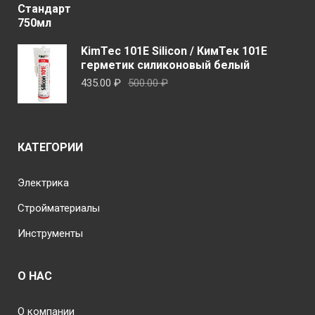
KimTec 101E Silicon / КимТек 101E
герметик силиконовый белый
Первоначальная
Текущая
435.00
₽
500.00
₽
цена
цена:
составляла
435.00 ₽.
500.00 ₽.
КАТЕГОРИИ
Электрика
Стройматериалы
Инструменты
О НАС
О компании