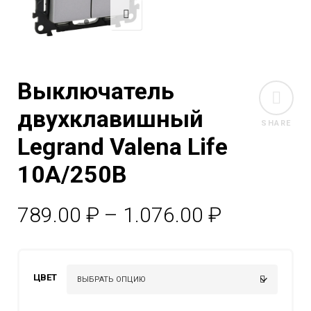
Выключатель
двухклавишный
SHARE
Legrand Valena Life
10A/250В
Диапазо
789.00
₽
–
1.076.00
₽
цен:
789.00 ₽
ЦВЕТ
–