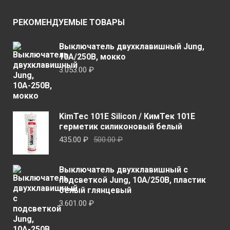
выбрать
можн
на
выбр
РЕКОМЕНДУЕМЫЕ ТОВАРЫ
странице
на
товара.
стран
Выключатель двухклавишный Jung,
10А/250В, мокко
товар
3.053.00
₽
KimTec 101E Silicon / КимТек 101E
герметик силиконовый белый
Первоначальная
Текущая
435.00
₽
500.00
₽
цена
цена:
составляла
435.00 ₽.
Выключатель двухклавишный с
500.00 ₽.
подсветкой Jung, 10А/250В, пластик
белый глянцевый
3.601.00
₽