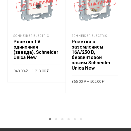
НЕТ В НАЛИЧИИ
НЕТ В НАЛИЧИИ
SCHNEIDER ELECTRIC
SCHNEIDER ELECTRIC
Розетка TV
Розетка с
одиночная
заземлением
(звезда), Schneider
16A/250 В,
Unica New
безвинтовой
зажим Schneider
Unica New
Диапазон
948.00
₽
–
1.213.00
₽
цен:
948.00 ₽
Диапазон
Этот
–
ВЫБЕРИТЕ
365.00
₽
–
505.00
₽
цен:
1.213.00 ₽
товар
365.00 ₽
Этот
ПАРАМЕТРЫ
–
ВЫБЕРИТЕ
имеет
505.00 ₽
товар
несколько
ПАРАМЕТРЫ
имеет
вариаций.
неско
Опции
вариа
можно
Опци