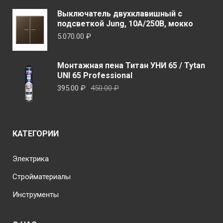
Выключатель двухклавишный с
подсветкой Jung, 10А/250В, мокко
5.070.00
₽
Монтажная пена Титан УНИ 65 / Tytan
UNI 65 Professional
Первоначальная
Текущая
395.00
₽
450.00
₽
цена
цена:
составляла
395.00 ₽.
450.00 ₽.
КАТЕГОРИИ
Электрика
Стройматериалы
Инструменты