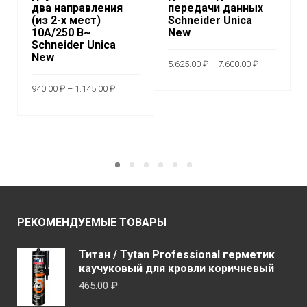
два направления
передачи данных
(из 2-х мест)
Schneider Unica
10А/250 В~
New
Schneider Unica
New
Диапазон
5.625.00
₽
–
7.600.00
₽
цен:
5.625.00 ₽
Диапазон
Этот
–
940.00
₽
–
1.145.00
₽
ВЫБЕРИТЕ
цен:
7.600.00 ₽
товар
940.00 ₽
Этот
ПАРАМЕТРЫ
–
ВЫБЕРИТЕ
имеет
1.145.00 ₽
товар
неско
ПАРАМЕТРЫ
имеет
вариа
несколько
Опци
вариаций.
можн
Опции
выбр
можно
РЕКОМЕНДУЕМЫЕ ТОВАРЫ
на
выбрать
стран
на
Титан / Тytan Professional герметик
товар
странице
каучуковый для кровли коричневый
товара.
465.00
₽