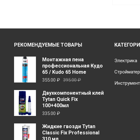
ВЫБЕРИ
имеет
3.100.00 ₽
несколько
вариаций.
Опции
можно
выбрать
РЕКОМЕНДУЕМЫЕ ТОВАРЫ
КАТЕГОР
на
Монтажная пена
странице
Электрика
профессиональная Кудо
товара.
65 / Kudo 65 Home
Строймате
Первоначальная
Текущая
355.00
₽
395.00
₽
Инструмен
цена
цена:
Двухкомпонентный клей
составляла
355.00 ₽.
Tytan Quick Fix
395.00 ₽.
100+400мл
335.00
₽
Жидкие гвозди Tytan
Classic Fix Professional
310 мл