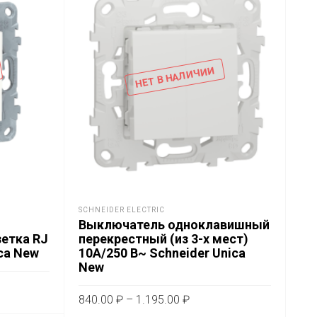
НЕТ В НАЛИЧИИ
SCHNEIDER ELECTRIC
SCH
Выключатель одноклавишный
Ро
зетка RJ
перекрестный (из 3-х мест)
за
ica New
10А/250 В~ Schneider Unica
2x
New
Sc
пазон
Диапазон
840.00
₽
–
1.195.00
₽
1.
т
цен:
5.00 ₽