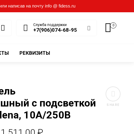
и написав на почту info @ fidess.ru
Служба поддержки
0
+7(906)074-68-95
КТЫ
РЕКВИЗИТЫ
ель
шный с подсветкой
SHARE
lena, 10А/250В
Диапазон
1.511.00
₽