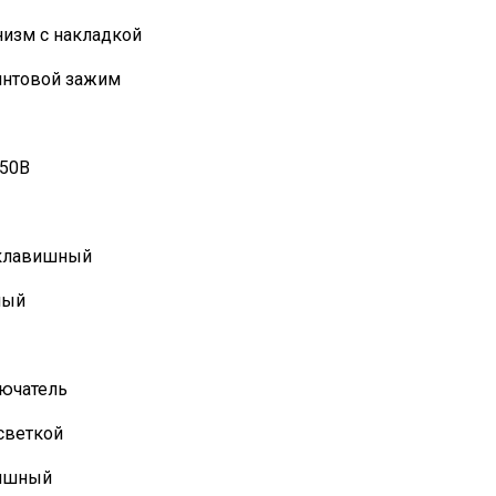
изм с накладкой
интовой зажим
250В
клавишный
ный
ючатель
светкой
ишный