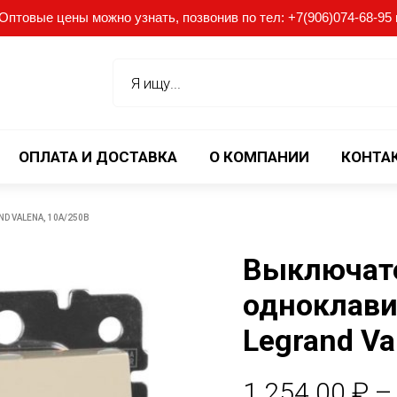
птовые цены можно узнать, позвонив по тел: +7(906)074-68-95 ил
ОПЛАТА И ДОСТАВКА
О КОМПАНИИ
КОНТА
 VALENA, 10А/250В
Выключат
одноклави
Legrand Va
1.254.00
₽
–