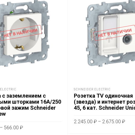
НЕТ В НАЛИЧИИ
НЕТ В НАЛИЧИИ
ELECTRIC
SCHNEIDER ELECTRIC
 с заземлением с
Розетка TV одиночная
ыми шторками 16A/250
(звезда) и интернет ро
овой зажим Schneider
45, 6 кат. Schneider Un
ew
Диа
2.245.00
₽
–
2.675.00
₽
Диапазон
цен:
–
566.00
₽
Это
цен:
ВЫБЕРИТЕ ПАРАМЕТРЫ
2.24