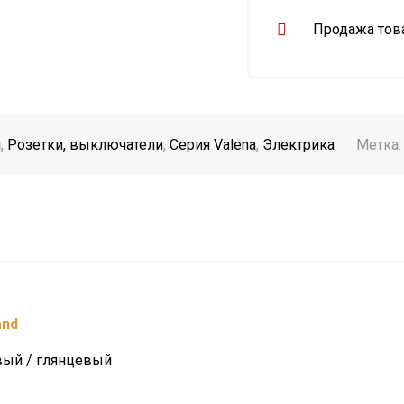
Продажа това
и
,
Розетки, выключатели
,
Серия Valena
,
Электрика
Метка
and
вый / глянцевый