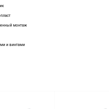
ик
пласт
оенный монтаж
ми и винтами