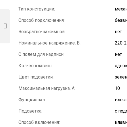
Тип конструкции:
механ
Способ подключения:
безв
Возвратно-нажимной:
нет
Номинальное напряжение, В:
220-
С полем для надписи:
нет
Кол-во клавиш:
одно
Цвет подсветки:
зеле
Максимальная нагрузка, А:
10
Фунцкионал:
выкл
Подсветка:
с под
Способ включения:
клав