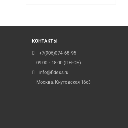
Этот
ар
ВЫБЕРИТЕ ПАРАМЕТРЫ
В
840.00 ₽
товар
еет
–
5.00 ₽
имеет
1.195.00 ₽
сколько
несколько
иаций.
вариаций.
ции
Опции
жно
КОНТАКТЫ
можно
брать
выбрать
+7(906)074-68-95
на
анице
09:00 - 18:00 (ПН-СБ)
странице
ара.
info@fidess.ru
товара.
Москва, Кнутовская 16с3