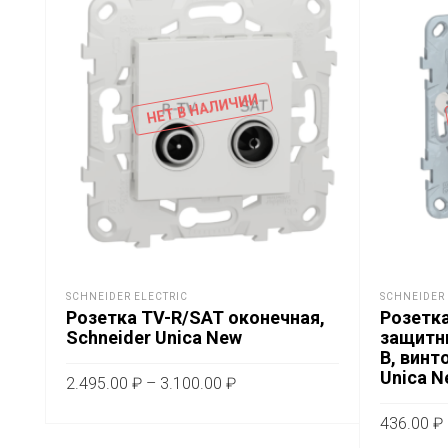
НЕТ В НАЛИЧИИ
SCHNEIDER ELECTRIC
SCHNEIDER 
Розетка TV-R/SAT оконечная,
Розетка
Schneider Unica New
защитн
В, винт
Unica N
Диапазон
2.495.00
₽
–
3.100.00
₽
цен:
Этот
ВЫБЕРИТЕ ПАРАМЕТРЫ
436.00
₽
2.495.00 ₽
товар
–