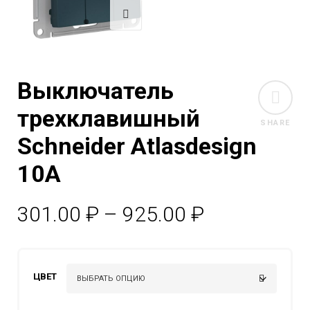
Выключатель
трехклавишный
SHARE
Schneider Atlasdesign
10А
Диапазон
301.00
₽
–
925.00
₽
цен:
301.00 ₽
ЦВЕТ
–