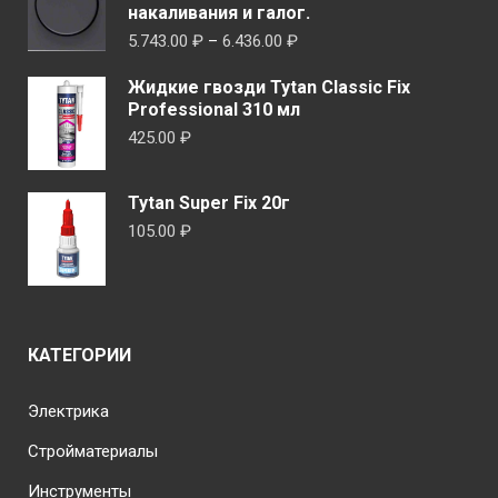
странице
накаливания и галог.
товара.
Диапазон
5.743.00
₽
–
6.436.00
₽
цен:
Жидкие гвозди Tytan Classic Fix
5.743.00 ₽
Professional 310 мл
–
425.00
₽
6.436.00 ₽
Tytan Super Fix 20г
105.00
₽
КАТЕГОРИИ
Электрика
Стройматериалы
Инструменты