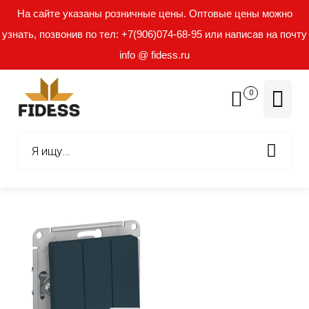
На сайте указаны розничные цены. Оптовые цены можно
узнать, позвонив по тел: +7(906)074-68-95 или написав на почту
info @ fidess.ru
0