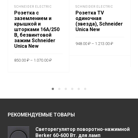
SCHNEIDER ELECTRIC
SCHNEIDER ELECTRIC
Розетка с
Розетка TV
заземлением и
одиночная
крышкой и
(звезда), Schneider
шторками 16A/250
Unica New
В, безвинтовой
зажим Schneider
Диапазон
948.00
₽
–
1.213.00
₽
Unica New
цен:
948.00 ₽
Этот
–
ВЫБЕРИТЕ
Диапазон
1.213.00 ₽
850.00
₽
–
1.070.00
₽
товар
цен:
ПАРАМЕТРЫ
850.00 ₽
имеет
Этот
–
ВЫБЕРИТЕ
1.070.00 ₽
неско
товар
ПАРАМЕТРЫ
вариа
имеет
Опци
несколько
можн
вариаций.
выбр
Опции
РЕКОМЕНДУЕМЫЕ ТОВАРЫ
на
можно
стран
выбрать
Светорегулятор поворотно-нажимной
товар
на
Berker 60-600 Вт. для ламп