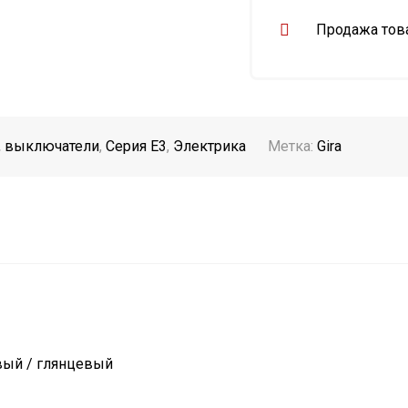
Продажа това
, выключатели
,
Серия E3
,
Электрика
Метка:
Gira
вый / глянцевый