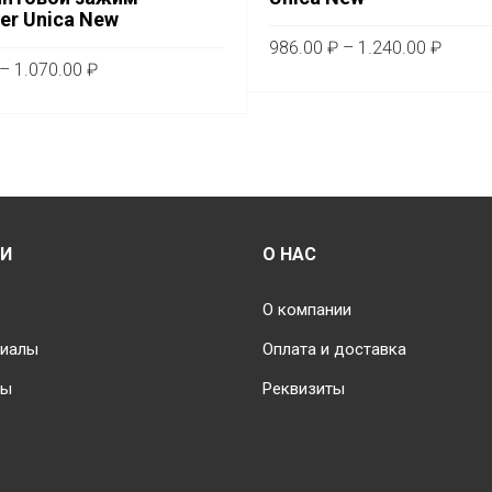
er Unica New
Диапа
986.00
₽
–
1.240.00
₽
Диапазон
цен:
–
1.070.00
₽
Это
цен:
ВЫБЕРИТЕ ПАРАМЕТРЫ
986.0
Этот
тов
ТЕ ПАРАМЕТРЫ
850.00 ₽
–
товар
им
–
1.240.
имеет
1.070.00 ₽
не
несколько
вар
вариаций.
Оп
Опции
мо
ИИ
О НАС
можно
вы
выбрать
на
О компании
на
стр
риалы
Оплата и доставка
странице
тов
товара.
ты
Реквизиты