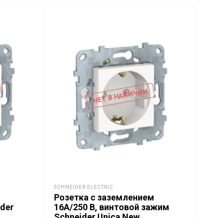
НЕТ В НАЛИЧИИ
SCHNEIDER ELECTRIC
SCH
Розетка с заземлением
Ро
ider
16A/250 В, винтовой зажим
Sc
Schneider Unica New