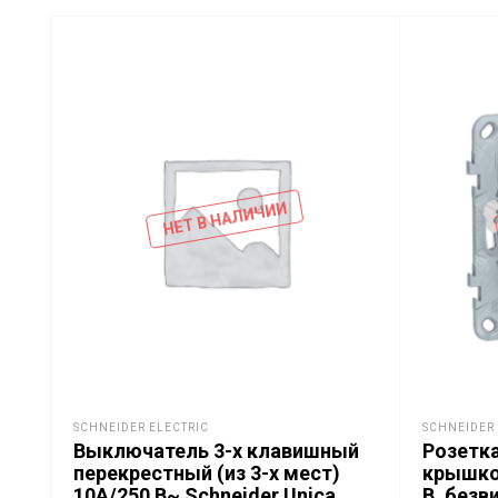
НЕТ В НАЛИЧИИ
SCHNEIDER ELECTRIC
SCHNEIDER 
Выключатель 3-х клавишный
Розетка
перекрестный (из 3-х мест)
крышко
10А/250 В~ Schneider Unica
В, безв