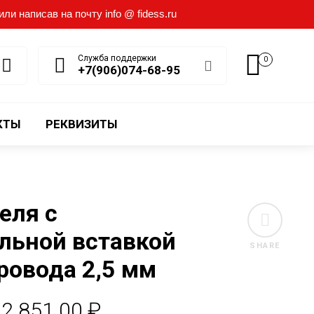
и написав на почту info @ fidess.ru
Служба поддержки
0
+7(906)074-68-95
КТЫ
РЕКВИЗИТЫ
еля с
льной вставкой
SHARE
провода 2,5 мм
Диапазон
2.851.00
₽