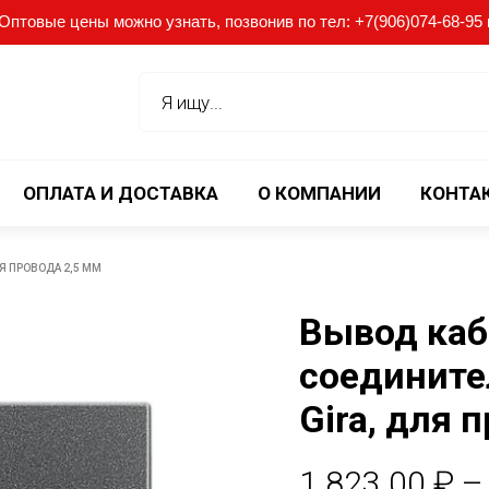
птовые цены можно узнать, позвонив по тел: +7(906)074-68-95 ил
ОПЛАТА И ДОСТАВКА
О КОМПАНИИ
КОНТА
Я ПРОВОДА 2,5 ММ
Вывод каб
соедините
Gira, для 
1.823.00
₽
–