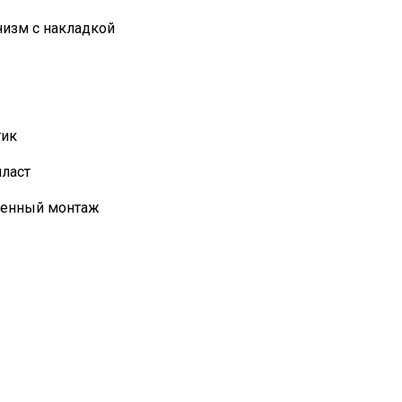
изм с накладкой
тик
ласт
оенный монтаж