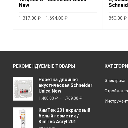
New
Schneid
Диапазон
1.317.00
₽
–
1.694.00
₽
850.00
₽
цен:
Этот
ВЫБЕРИТЕ ПАРАМЕТРЫ
ВЫБЕРИ
1.317.00 ₽
товар
–
имеет
1.694.00 ₽
несколько
вариаций.
Опции
РЕКОМЕНДУЕМЫЕ ТОВАРЫ
КАТЕГОР
можно
выбрать
Розетка двойная
Электрика
на
акустическая Schneider
Unica New
Строймате
странице
Диапазон
1.400.00
₽
–
1.769.00
₽
товара.
Инструмен
цен:
КимТек 201 акриловый
1.400.00 ₽
белый герметик /
–
KimTec Acryl 201
1.769.00 ₽