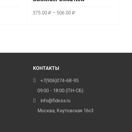
1.
зон
Диапазон
375.00
₽
–
506.00
₽
цен:
В
т
Этот
ВЫБЕРИТЕ ПАРАМЕТРЫ
0 ₽
375.00 ₽
ар
товар
–
еет
имеет
00 ₽
506.00 ₽
сколько
несколько
иаций.
вариаций.
ции
Опции
жно
можно
КОНТАКТЫ
брать
выбрать
+7(906)074-68-95
на
анице
странице
09:00 - 18:00 (ПН-СБ)
ара.
товара.
info@fidess.ru
Москва, Кнутовская 16с3