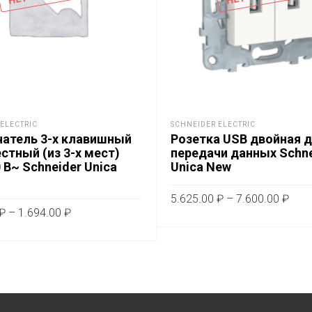
ELECTRIC
SCHNEIDER ELECTRIC
атель 3-х клавишный
Розетка USB двойная 
стный (из 3-х мест)
передачи данных Schne
 В~ Schneider Unica
Unica New
Диа
5.625.00
₽
–
7.600.00
₽
Диапазон
цен:
₽
–
1.694.00
₽
Это
цен:
ВЫБЕРИТЕ ПАРАМЕТРЫ
5.62
Этот
тов
ТЕ ПАРАМЕТРЫ
1.317.00 ₽
–
товар
им
–
7.60
имеет
1.694.00 ₽
не
несколько
вар
вариаций.
Оп