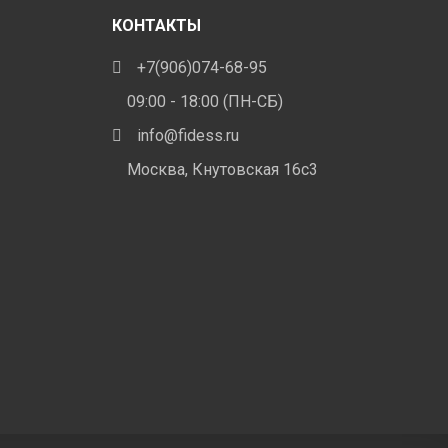
жно
выбрать
КОНТАКТЫ
брать
на
+7(906)074-68-95
странице
анице
товара.
09:00 - 18:00 (ПН-СБ)
ара.
info@fidess.ru
Москва, Кнутовская 16с3