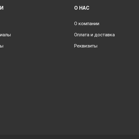
Опции
мо
ИИ
О НАС
можно
вы
выбрать
на
О компании
на
стр
риалы
Оплата и доставка
странице
тов
товара.
ты
Реквизиты