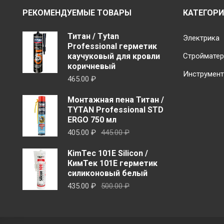
Опции
РЕКОМЕНДУЕМЫЕ ТОВАРЫ
КАТЕГОР
можно
выбрать
Титан / Тytan
Электрика
на
Professional герметик
каучуковый для кровли
Строймате
странице
коричневый
товара.
Инструмен
465.00
₽
Монтажная пена Титан /
TYTAN Professional STD
ERGO 750 мл
Первоначальная
Текущая
405.00
₽
445.00
₽
цена
цена:
KimTec 101E Silicon /
составляла
405.00 ₽.
КимТек 101E герметик
445.00 ₽.
силиконовый белый
Первоначальная
Текущая
435.00
₽
500.00
₽
цена
цена:
составляла
435.00 ₽.
500.00 ₽.