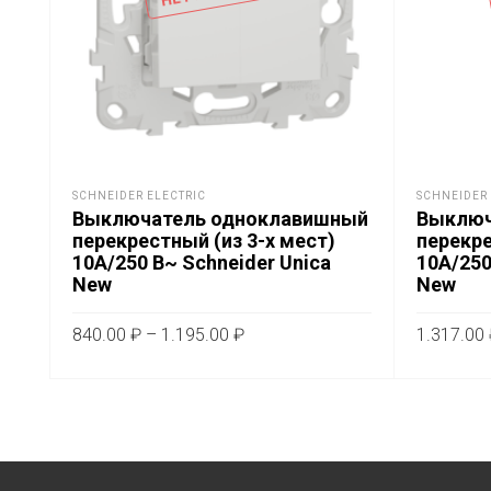
SCHNEIDER ELECTRIC
SCHNEIDER 
Выключатель одноклавишный
Выключ
перекрестный (из 3-х мест)
перекре
10А/250 В~ Schneider Unica
10А/250
New
New
Диапазон
840.00
₽
–
1.195.00
₽
1.317.00
цен:
Этот
ВЫБЕРИТЕ ПАРАМЕТРЫ
ВЫБЕРИ
840.00 ₽
товар
–
имеет
1.195.00 ₽
несколько
вариаций.