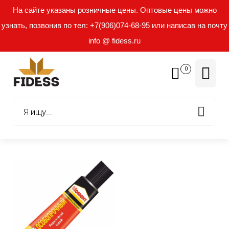
На сайте указаны розничные цены. Оптовые цены можно
узнать, позвонив по тел: +7(906)074-68-95 или написав на почту
info @ fidess.ru
0