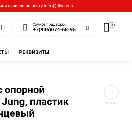
и написав на почту info @ fidess.ru
Служба поддержки
0
+7(906)074-68-95
КТЫ
РЕКВИЗИТЫ
с опорной
 Jung, пластик
SHARE
янцевый