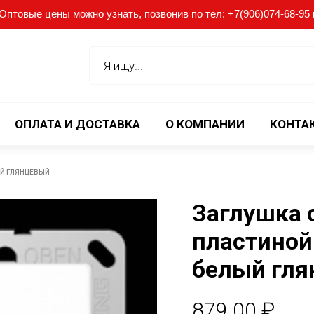
птовые цены можно узнать, позвонив по тел: +7(906)074-68-95 ил
ОПЛАТА И ДОСТАВКА
О КОМПАНИИ
КОНТА
ЫЙ ГЛЯНЦЕВЫЙ
Заглушка 
пластиной
белый гл
879.00
₽