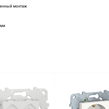
оенный монтаж
ами