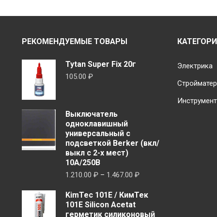
2.960.00 ₽
несколько
вариаций.
Опции
РЕКОМЕНДУЕМЫЕ ТОВАРЫ
КАТЕГОР
можно
выбрать
Tytan Super Fix 20г
Электрика
на
105.00
₽
Строймате
странице
товара.
Инструмен
Выключатель
одноклавишный
универсальный с
подсветкой Berker (вкл/
выкл с 2-х мест)
10А/250В
Диапазон
1.210.00
₽
–
1.467.00
₽
цен:
KimTec 101E / КимТек
1.210.00 ₽
101Е Silicon Acetat
–
герметик силиконовый