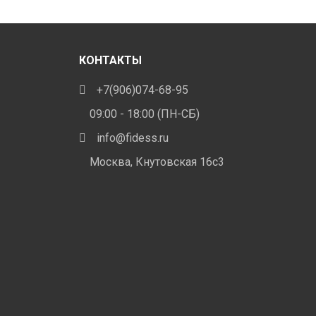
несколько
иаций.
вариаций.
ции
Опции
жно
можно
брать
КОНТАКТЫ
выбрать
+7(906)074-68-95
на
анице
странице
ара.
09:00 - 18:00 (ПН-СБ)
товара.
info@fidess.ru
Москва, Кнутовская 16с3