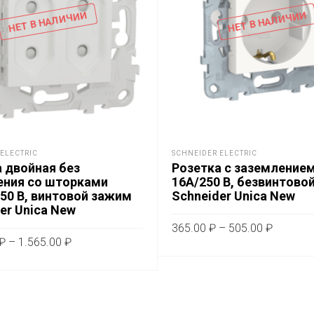
НЕТ В НАЛИЧИИ
НЕТ В НАЛИЧИИ
ELECTRIC
SCHNEIDER ELECTRIC
 двойная без
Розетка с заземление
ения со шторками
16A/250 В, безвинтово
50 В, винтовой зажим
Schneider Unica New
er Unica New
Диапаз
365.00
₽
–
505.00
₽
Диапазон
цен:
₽
–
1.565.00
₽
Это
цен:
ВЫБЕРИТЕ ПАРАМЕТРЫ
365.00 
Этот
тов
ТЕ ПАРАМЕТРЫ
1.175.00 ₽
–
товар
им
–
505.00 
имеет
1.565.00 ₽
не