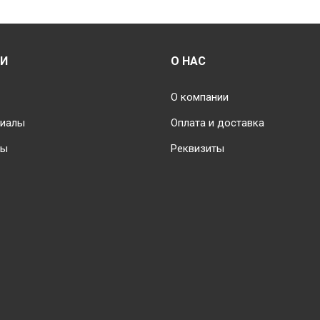
несколько
вар
вариаций.
Оп
Опции
мо
можно
вы
ИИ
О НАС
выбрать
на
на
стр
О компании
странице
тов
риалы
Оплата и доставка
товара.
ты
Реквизиты