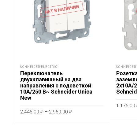
НЕТ В НАЛИЧИИ
SCHNEIDER ELECTRIC
SCHNEIDER 
Переключатель
Розетка
двухклавишный на два
заземл
направления с подсветкой
2x10A/2
10А/250 В~ Schneider Unica
Schneid
New
1.175.00
Диапазон
2.445.00
₽
–
2.960.00
₽
цен:
ВЫБЕРИ
Этот
ВЫБЕРИТЕ ПАРАМЕТРЫ
2.445.00 ₽
товар
–
имеет