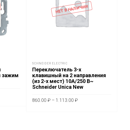
НЕТ В НАЛИЧИИ
SCHNEIDER ELECTRIC
SCH
м
Переключатель 3-х
Вы
й зажим
клавишный на 2 направления
с 
(из 2-х мест) 10А/250 В~
Sc
Schneider Unica New
он
2.
Диапазон
860.00
₽
–
1.113.00
₽
т
цен:
В
₽
Этот
ар
ВЫБЕРИТЕ ПАРАМЕТРЫ
860.00 ₽
товар
еет
–
₽
имеет
1.113.00 ₽
сколько